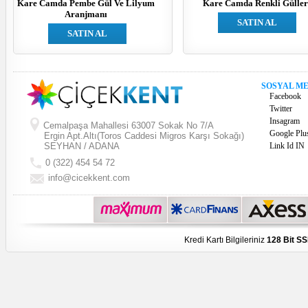
Kare Camda Pembe Gül Ve Lilyum
Kare Camda Renkli Gülle
Aranjmanı
SATIN AL
SATIN AL
SOSYAL M
Facebook
Twitter
Insagram
Cemalpaşa Mahallesi 63007 Sokak No 7/A
Google Plu
Ergin Apt.Altı(Toros Caddesi Migros Karşı Sokağı)
SEYHAN / ADANA
Link Id IN
0 (322) 454 54 72
info@cicekkent.com
Kredi Kartı Bilgileriniz
128 Bit SS