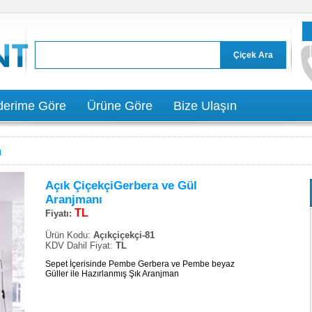
erime Göre
Ürüne Göre
Bize Ulaşın
ı
Açık ÇiçekçiGerbera ve Gül
Aranjmanı
TL
Fiyatı:
Ürün Kodu:
Açıkçiçekçi-81
KDV Dahil Fiyat:
TL
Sepet İçerisinde Pembe Gerbera ve Pembe beyaz
Güller ile Hazırlanmış Şık Aranjman