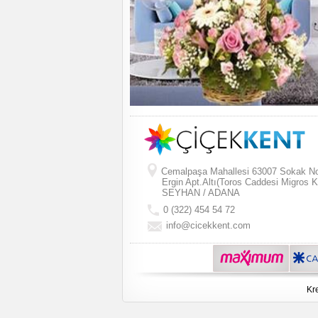
Cemalpaşa Mahallesi 63007 Sokak N
Ergin Apt.Altı(Toros Caddesi Migros K
SEYHAN / ADANA
0 (322) 454 54 72
info@cicekkent.com
Kre