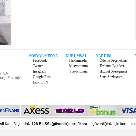
SOSYAL MEDYA
KURUMSAL
YARDIM
Facebook
Hakkımızda
Ödeme Seçenekleri
Twitter
Misyonumuz
Teslimat Bilgileri
Insagram
Vizyonumuz
Hizmet Sözleşmesi
o 7/A
Google Plus
Satış Sözleşmesi
arşı Sokağı)
Link Id IN
di Kartı Bilgileriniz
128 Bit SSL(güvenlik) sertifikası
ile güvenliğiniz için korunmak