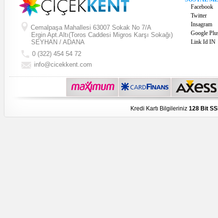
Facebook
Twitter
Insagram
Cemalpaşa Mahallesi 63007 Sokak No 7/A
Google Plu
Ergin Apt.Altı(Toros Caddesi Migros Karşı Sokağı)
SEYHAN / ADANA
Link Id IN
0 (322) 454 54 72
info@cicekkent.com
Kredi Kartı Bilgileriniz
128 Bit SS