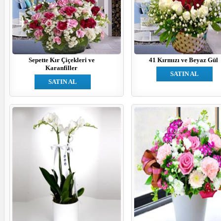
Sepette Kır Çiçekleri ve
41 Kırmızı ve Beyaz Gül
Karanfiller
SATIN AL
SATIN AL