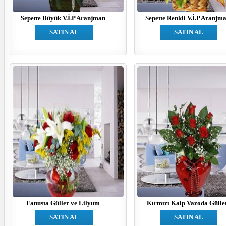
Sepette Büyük V.İ.P Aranjman
Sepette Renkli V.İ.P Aranjm
SATIN AL
SATIN AL
Fanusta Güller ve Lilyum
Kırmızı Kalp Vazoda Gülle
SATIN AL
SATIN AL