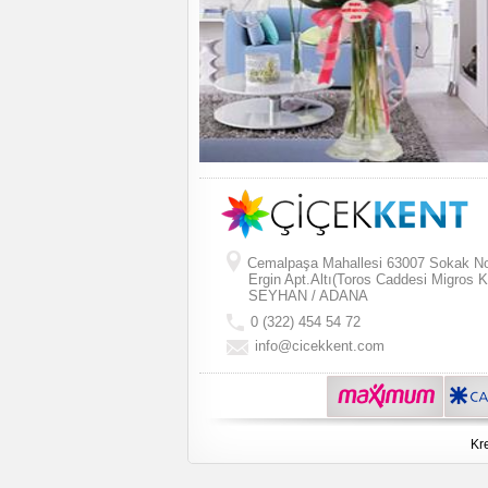
Cemalpaşa Mahallesi 63007 Sokak N
Ergin Apt.Altı(Toros Caddesi Migros K
SEYHAN / ADANA
0 (322) 454 54 72
info@cicekkent.com
Kre