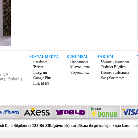
SOSYAL MEDYA
KURUMSAL
YARDIM
Facebook
Hakkımızda
Ödeme Seçenekleri
Twitter
Misyonumuz
Teslimat Bilgileri
Insagram
Vizyonumuz
Hizmet Sözleşmesi
o 7/A
Google Plus
Satış Sözleşmesi
arşı Sokağı)
Link Id IN
di Kartı Bilgileriniz
128 Bit SSL(güvenlik) sertifikası
ile güvenliğiniz için korunmak