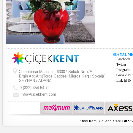
SOSYAL M
Facebook
Twitter
Insagram
Cemalpaşa Mahallesi 63007 Sokak No 7/A
Google Plu
Ergin Apt.Altı(Toros Caddesi Migros Karşı Sokağı)
SEYHAN / ADANA
Link Id IN
0 (322) 454 54 72
info@cicekkent.com
Kredi Kartı Bilgileriniz
128 Bit SS