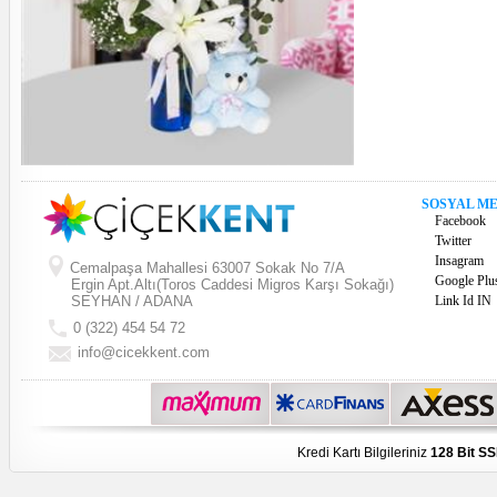
SOSYAL M
Facebook
Twitter
Insagram
Cemalpaşa Mahallesi 63007 Sokak No 7/A
Google Plu
Ergin Apt.Altı(Toros Caddesi Migros Karşı Sokağı)
SEYHAN / ADANA
Link Id IN
0 (322) 454 54 72
info@cicekkent.com
Kredi Kartı Bilgileriniz
128 Bit SS