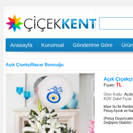
Anasayfa
Kurumsal
Gönderime Göre
Ürün
Açık ÇiçekçiNazar Boncuğu
Açık Çiçekç
TL
Fiyatı:
Ürün Kodu:
Açıkç
KDV Dahil Fiyat
Mavi Su İle Renkl
Peluş Ayıcık ve N
(Peluş Ouyuncakl
Değişimi Olabilir)