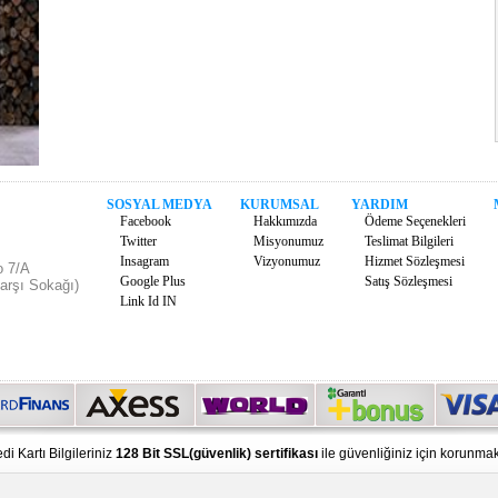
SOSYAL MEDYA
KURUMSAL
YARDIM
Facebook
Hakkımızda
Ödeme Seçenekleri
Twitter
Misyonumuz
Teslimat Bilgileri
Insagram
Vizyonumuz
Hizmet Sözleşmesi
o 7/A
Google Plus
Satış Sözleşmesi
arşı Sokağı)
Link Id IN
di Kartı Bilgileriniz
128 Bit SSL(güvenlik) sertifikası
ile güvenliğiniz için korunmak