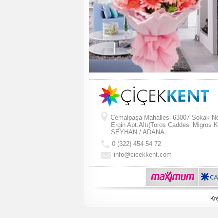
Cemalpaşa Mahallesi 63007 Sokak N
Ergin Apt.Altı(Toros Caddesi Migros K
SEYHAN / ADANA
0 (322) 454 54 72
info@cicekkent.com
Kre